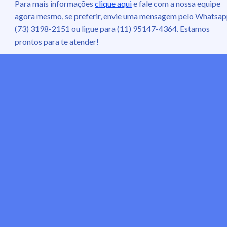
Para mais informações
clique aqui
e fale com a nossa equipe
agora mesmo, se preferir, envie uma mensagem pelo Whatsa
(73) 3198-2151 ou ligue para (11) 95147-4364. Estamos
prontos para te atender!