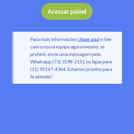
Acessar painel
Para mais informações
clique aqui
e fale
com a nossa equipe agora mesmo, se
preferir, envie uma mensagem pelo
Whatsapp (73) 3198-2151 ou ligue para
(11) 95147-4364. Estamos prontos para
te atender!